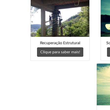
Recuperação Estrutural
S
Clique para saber mais!